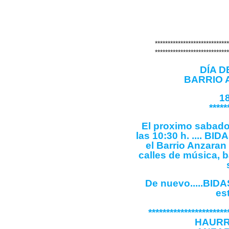
*****************************
*****************************
DÍA D
BARRIO 
1
*************
El proximo sabado 
las 10:30 h. .... 
el Barrio Anzaran 
calles de música, ba
De nuevo.....BI
es
**********************
HAURRAR