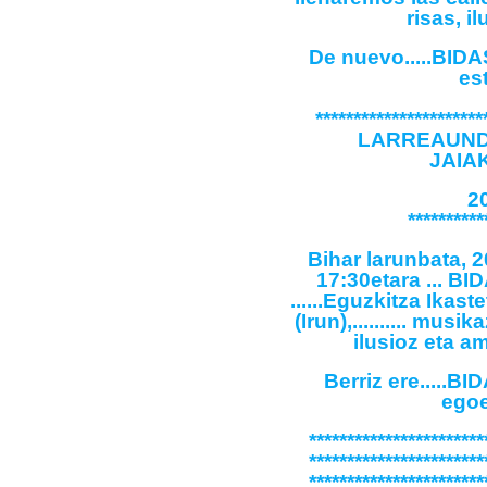
risas, i
De nuevo.....BI
es
**********************
LARREAUNDI 
JAIA
2
**********
Bihar larunbata, 
17:30etara ...
......Eguzkitza Ikas
(Irun),.......... musi
ilusioz eta a
Berriz ere....
egoe
***********************
***********************
***********************