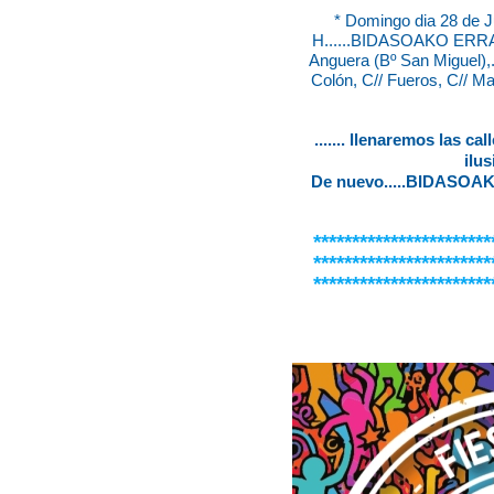
* Domingo dia 28 de Ju
H......BIDASOAKO ERRALD
Anguera (Bº San Miguel),..
Colón, C// Fueros, C// May
....... llenaremos las ca
ilu
De nuevo.....BIDASOA
***********************
***********************
***********************