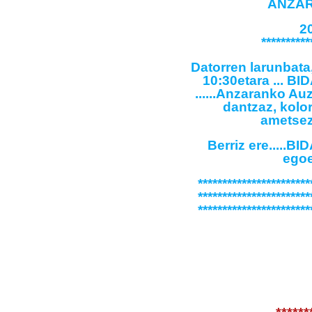
ANZARAN
2
**********
Datorren larunbata
10:30etara ...
......Anzaranko Auzo
dantzaz, kolor
ametsez
Berriz ere....
egoe
***********************
***********************
***********************