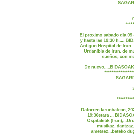
SAGAR
************
El proximo sabado día 09 
y hasta las 19:30 h.....
Antiguo Hospital de Irun..
Urdanibia de Irun, de mús
sueños, con mo
De nuevo.....BIDASOA
***********************
SAGARDO EG
*********
Datorren larunbatean, 20
19:30etara ... BIDAS
Ospitaletik (Irun),...Ur
musikaz, dantzaz, 
ametsez...beteko dug