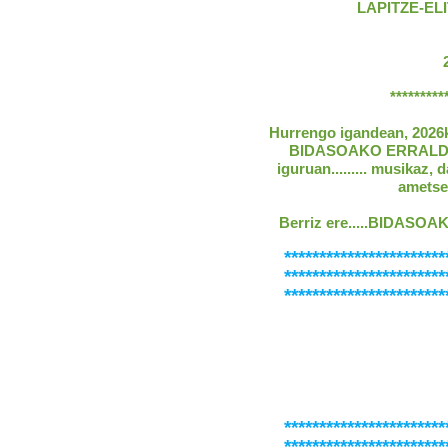
LAPITZE-ELITX
*********
Hurrengo igandean, 2026ko
BIDASOAKO ERRALDOIAK,
iguruan......... musikaz, 
ametse
Berriz ere.....BIDASO
***********************
***********************
***********************
***********************
***********************