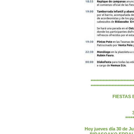
*****************************
*****************************
FIESTAS 
************
Hoy jueves día 30 de Juli