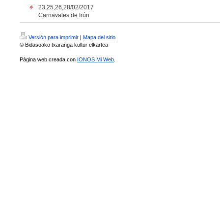
23,25,26,28/02/2017
Carnavales de Irún
Versión para imprimir
|
Mapa del sitio
© Bidasoako txaranga kultur elkartea
Página web creada con
IONOS Mi Web
.