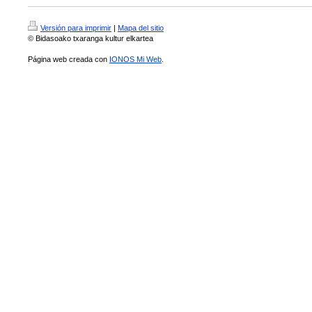
Versión para imprimir
|
Mapa del sitio
© Bidasoako txaranga kultur elkartea
Página web creada con
IONOS Mi Web
.