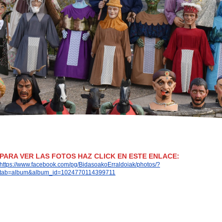
PARA VER LAS FOTOS HAZ CLICK EN ESTE ENLACE:
https://www.facebook.com/pg/BidasoakoErraldoiak/photos/?
tab=album&album_id=1024770114399711