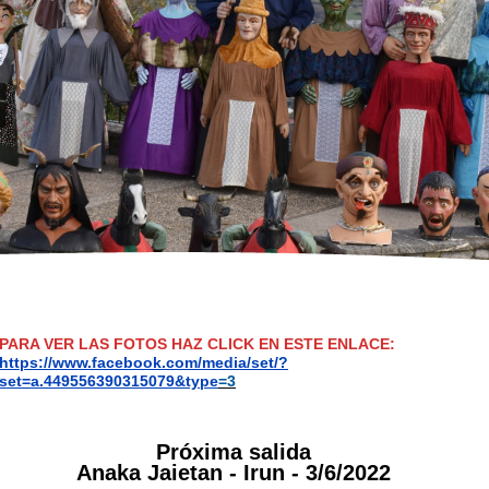
PARA VER LAS FOTOS HAZ CLICK EN ESTE ENLACE:
https://www.facebook.com/media/set/?
set=a.449556390315079&type
=3
Próxima salida
Anaka Jaietan - Irun - 3/6/2022