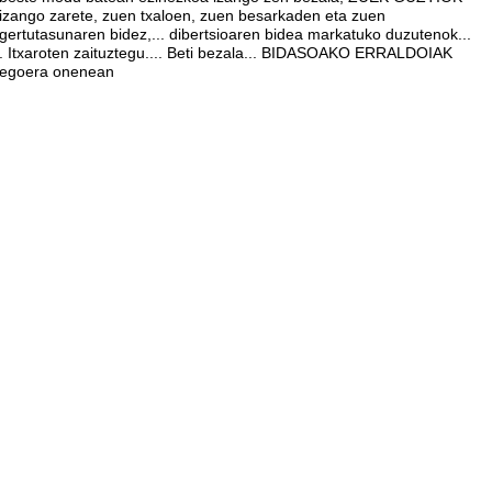
izango zarete, zuen txaloen, zuen besarkaden eta zuen
gertutasunaren bidez,... dibertsioaren bidea markatuko duzutenok...
. Itxaroten zaituztegu.... Beti bezala... BIDASOAKO ERRALDOIAK
egoera onenean