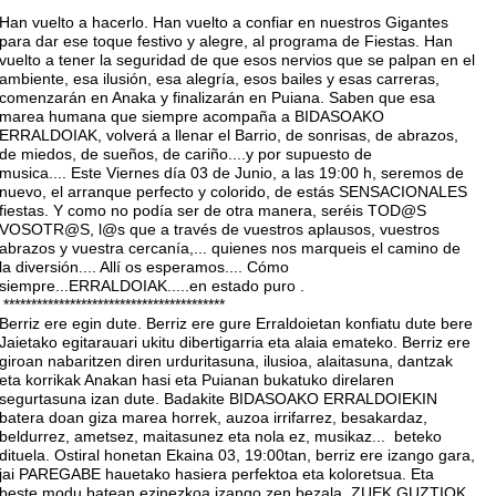
Han vuelto a hacerlo. Han vuelto a confiar en nuestros Gigantes
para dar ese toque festivo y alegre, al programa de Fiestas. Han
vuelto a tener la seguridad de que esos nervios que se palpan en el
ambiente, esa ilusión, esa alegría, esos bailes y esas carreras,
comenzarán en Anaka y finalizarán en Puiana. Saben que esa
marea humana que siempre acompaña a BIDASOAKO
ERRALDOIAK, volverá a llenar el Barrio, de sonrisas, de abrazos,
de miedos, de sueños, de cariño....y por supuesto de
musica.... Este Viernes día 03 de Junio, a las 19:00 h, seremos de
nuevo, el arranque perfecto y colorido, de estás SENSACIONALES
fiestas. Y como no podía ser de otra manera, seréis TOD@S
VOSOTR@S, l@s que a través de vuestros aplausos, vuestros
abrazos y vuestra cercanía,... quienes nos marqueis el camino de
la diversión.... Allí os esperamos.... Cómo
siempre...ERRALDOIAK.....en estado puro .
****************************************
Berriz ere egin dute. Berriz ere gure Erraldoietan konfiatu dute bere
Jaietako egitarauari ukitu dibertigarria eta alaia emateko. Berriz ere
giroan nabaritzen diren urduritasuna, ilusioa, alaitasuna, dantzak
eta korrikak Anakan hasi eta Puianan bukatuko direlaren
segurtasuna izan dute. Badakite BIDASOAKO ERRALDOIEKIN
batera doan giza marea horrek, auzoa irrifarrez, besakardaz,
beldurrez, ametsez, maitasunez eta nola ez, musikaz... beteko
dituela. Ostiral honetan Ekaina 03, 19:00tan, berriz ere izango gara,
jai PAREGABE hauetako hasiera perfektoa eta koloretsua. Eta
beste modu batean ezinezkoa izango zen bezala, ZUEK GUZTIOK