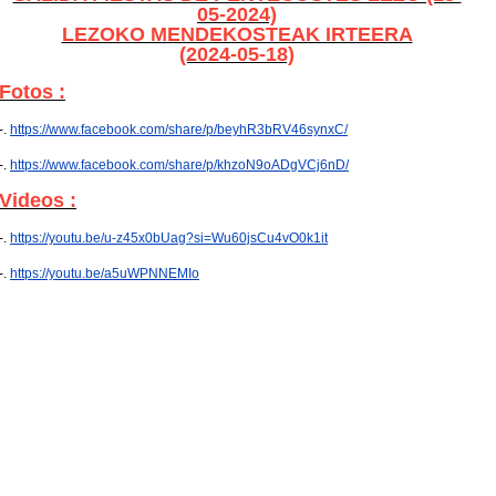
05-2024)
LEZOKO MENDEKOSTEAK IRTEERA
(2024-05-18)
Fotos :
-.
https://www.facebook.com/share/p/beyhR3bRV46synxC/
-.
https://www.facebook.com/share/p/khzoN9oADgVCj6nD/
Videos :
-.
https://youtu.be/u-z45x0bUag?si=Wu60jsCu4vO0k1it
-.
https://youtu.be/a5uWPNNEMIo