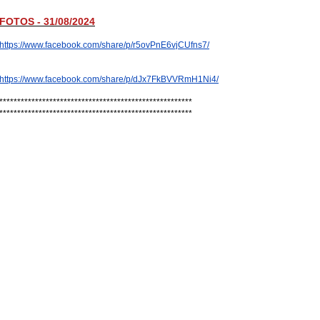
FOTOS - 31/08/2024
https://www.facebook.com/share/p/r5ovPnE6vjCUfns7/
https://www.facebook.com/share/p/dJx7FkBVVRmH1Ni4/
******************************************************
******************************************************